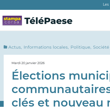
Aller
Les
au
contenu
principal
Actus
Informations locales
Politique
Société
Mardi 20 janvier 2026
Élections munici
communautaires 
clés et nouveau