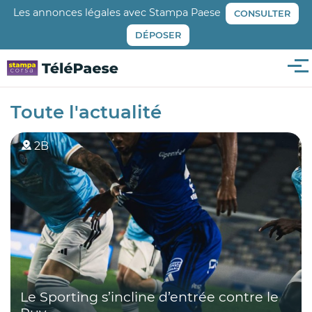
Aller
Les annonces légales avec Stampa Paese
CONSULTER
au
DÉPOSER
contenu
principal
Me
Toute l'actualité
2B
Le Sporting s’incline d’entrée contre le