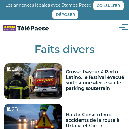
Aller
Les annonces légales avec Stampa Paese
CONSULTER
au
DÉPOSER
contenu
principal
Me
Faits divers
2B
Grosse frayeur à Porto
Latino, le festival évacué
suite à une alerte sur le
parking souterrain
2B
Haute-Corse : deux
accidents de la route à
Urtaca et Corte