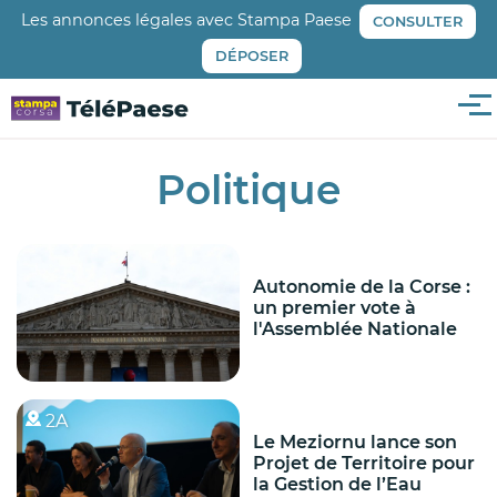
Aller
Les annonces légales avec Stampa Paese
CONSULTER
au
DÉPOSER
contenu
principal
Me
Politique
Autonomie de la Corse :
un premier vote à
l'Assemblée Nationale
2A
Le Meziornu lance son
Projet de Territoire pour
la Gestion de l’Eau