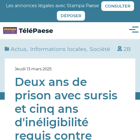
Aller
Les annonces légales avec Stampa Paese
CONSULTER
au
DÉPOSER
contenu
principal
Me
Actus
Informations locales
Société
2B
Jeudi 13 mars 2025
Deux ans de
prison avec sursis
et cinq ans
d'inéligibilité
requis contre