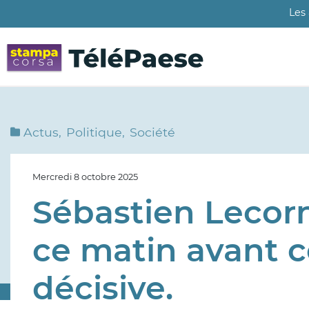
Aller
Les
au
contenu
principal
Actus
Politique
Société
Mercredi 8 octobre 2025
Sébastien Lecorn
ce matin avant c
décisive.