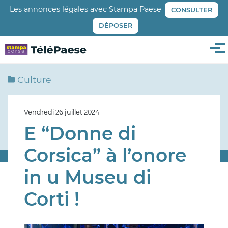
Aller
Les annonces légales avec Stampa Paese
CONSULTER
au
DÉPOSER
contenu
principal
Me
Culture
Vendredi 26 juillet 2024
E “Donne di
Corsica” à l’onore
in u Museu di
Corti !