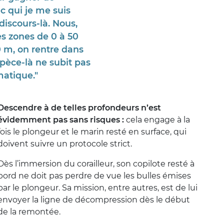
ec qui je me suis
 discours-là. Nous,
es zones de 0 à 50
50 m, on rentre dans
spèce-là ne subit pas
matique."
Descendre à de telles profondeurs n’est
évidemment pas sans risques :
cela engage à la
fois le plongeur et le marin resté en surface, qui
doivent suivre un protocole strict.
Dès l’immersion du corailleur, son copilote resté à
bord ne doit pas perdre de vue les bulles émises
par le plongeur. Sa mission, entre autres, est de lui
envoyer la ligne de décompression dès le début
de la remontée.