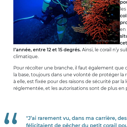
pou
les
col
pr
en
sit
cet
l’année, entre 12 et 15 degrés.
Ainsi, le corail n’y 
climatique.
Pour récolter une branche, il faut également qu
la base, toujours dans une volonté de protéger la 
à elle, est fixée pour des raisons de sécurité par l
réglementée, et les autorisations sont de plus en p
"J’ai rarement vu, dans ma carrière, de
félicitaient de pêcher du petit corail p