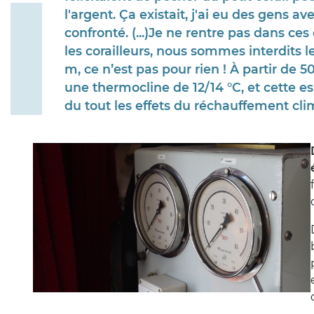
“
l'argent. Ça existait, j'ai eu des gens av
confronté. (...)Je ne rentre pas dans ces
les corailleurs, nous sommes interdits l
m, ce n’est pas pour rien ! À partir de 
une thermocline de 12/14 °C, et cette e
du tout les effets du réchauffement cli