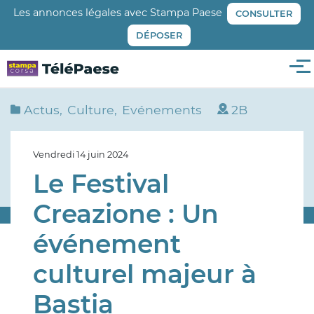
Aller
Les annonces légales avec Stampa Paese
CONSULTER
au
DÉPOSER
contenu
principal
Me
Actus
Culture
Evénements
2B
Vendredi 14 juin 2024
Le Festival
Creazione : Un
événement
culturel majeur à
Bastia