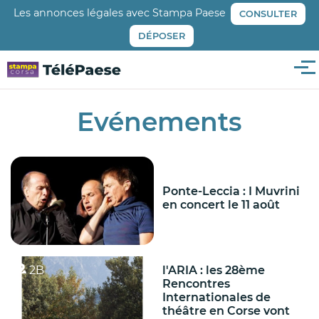
Aller
Les annonces légales avec Stampa Paese
CONSULTER
au
DÉPOSER
contenu
principal
Me
Evénements
Ponte-Leccia : I Muvrini
en concert le 11 août
2B
l'ARIA : les 28ème
Rencontres
Internationales de
théâtre en Corse vont