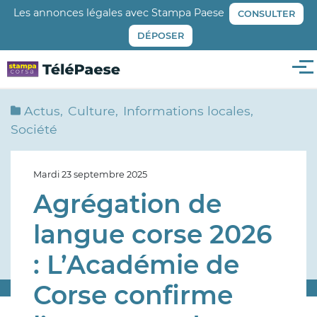
Aller
Les annonces légales avec Stampa Paese
CONSULTER
au
DÉPOSER
contenu
principal
Me
Actus
Culture
Informations locales
Société
Mardi 23 septembre 2025
Agrégation de
langue corse 2026
: L’Académie de
Corse confirme