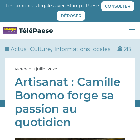
Aller
Les annonces légales avec Stampa Paese
CONSULTER
au
DÉPOSER
contenu
principal
Me
Actus
Culture
Informations locales
2B
Mercredi 1 juillet 2026
Artisanat : Camille
Bonomo forge sa
passion au
quotidien