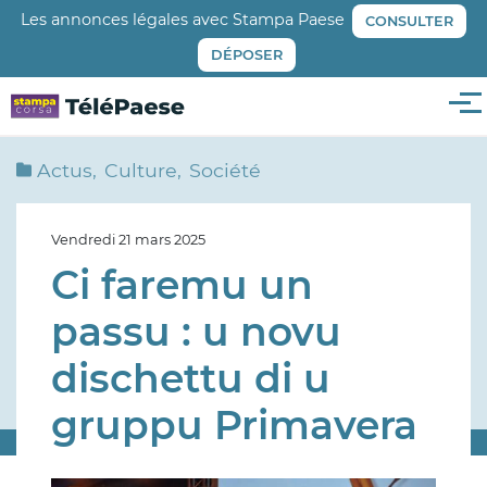
Aller
Les annonces légales avec Stampa Paese
CONSULTER
au
DÉPOSER
contenu
principal
Me
Actus
Culture
Société
Vendredi 21 mars 2025
Ci faremu un
passu : u novu
dischettu di u
gruppu Primavera