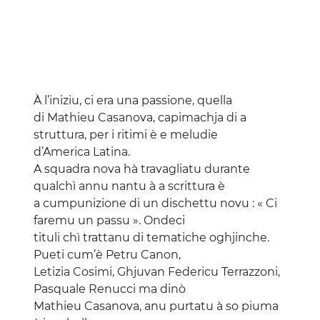
À l’iniziu, ci era una passione, quella
di Mathieu Casanova, capimachja di a
struttura, per i ritimi è e meludie
d’America Latina.
A squadra nova hà travagliatu durante
qualchì annu nantu à a scrittura è
a cumpunizione di un dischettu novu : « Ci
faremu un passu ». Ondeci
tituli chì trattanu di tematiche oghjinche.
Pueti cum’è Petru Canon,
Letizia Cosimi, Ghjuvan Federicu Terrazzoni,
Pasquale Renucci ma dinò
Mathieu Casanova, anu purtatu à so piuma