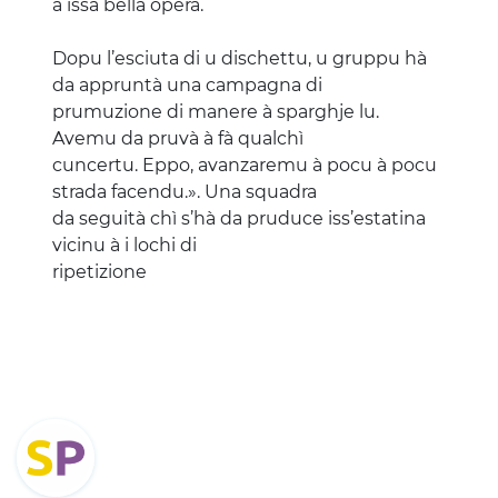
à issa bella opera.
Dopu l’esciuta di u dischettu, u gruppu hà
da appruntà una campagna di
prumuzione di manere à sparghje lu.
Avemu da pruvà à fà qualchì
cuncertu. Eppo, avanzaremu à pocu à pocu
strada facendu.». Una squadra
da seguità chì s’hà da pruduce iss’estatina
vicinu à i lochi di
ripetizione