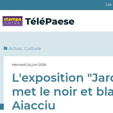
Aller
Les
au
contenu
principal
Actus
Culture
Mercredi 24 juin 2026
L'exposition "Jar
met le noir et bl
Aiacciu