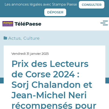
Aller
Les annonces légales avec Stampa Paese
CONSULTER
au
DÉPOSER
contenu
principal
Me
Actus
Culture
Vendredi 31 janvier 2025
Prix des Lecteurs
de Corse 2024 :
Sorj Chalandon et
Jean-Michel Neri
récompensés pour