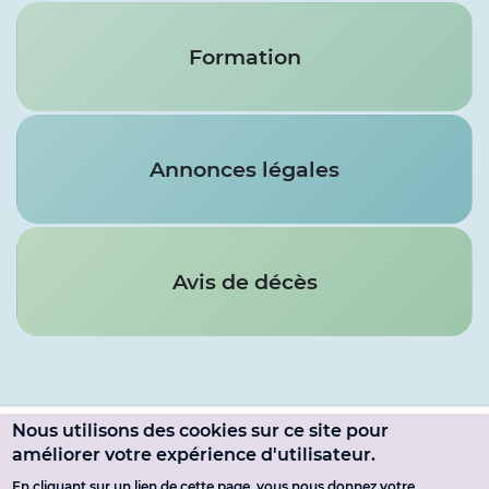
Formation
Annonces légales
Avis de décès
Nous utilisons des cookies sur ce site pour
Menu
améliorer votre expérience d'utilisateur.
SE CONNECTER
En cliquant sur un lien de cette page, vous nous donnez votre