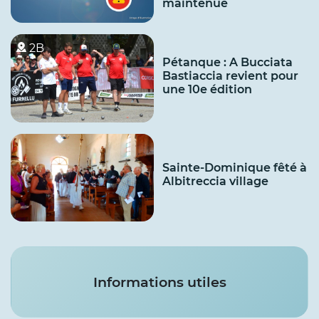
maintenue
2B
Pétanque : A Bucciata
Bastiaccia revient pour
une 10e édition
Sainte-Dominique fêté à
Albitreccia village
Services
Informations utiles