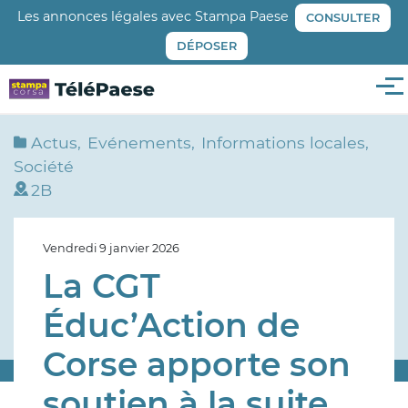
Aller
Les annonces légales avec Stampa Paese
CONSULTER
au
DÉPOSER
contenu
principal
Me
Actus
Evénements
Informations locales
Société
2B
Vendredi 9 janvier 2026
La CGT
Éduc’Action de
Corse apporte son
soutien à la suite