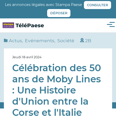
Aller
Les annonces légales avec Stampa Paese
CONSULTER
au
DÉPOSER
contenu
principal
Me
Actus
Evénements
Société
2B
Jeudi 18 avril 2024
Célébration des 50
ans de Moby Lines
: Une Histoire
d'Union entre la
Corse et l'Italie