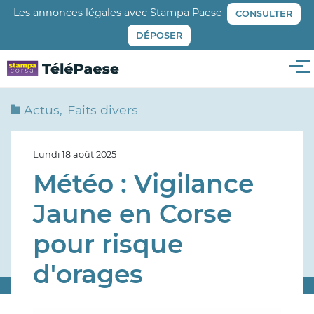
Aller
Les annonces légales avec Stampa Paese
CONSULTER
au
DÉPOSER
contenu
principal
Me
Actus
Faits divers
Lundi 18 août 2025
Météo : Vigilance
Jaune en Corse
pour risque
d'orages