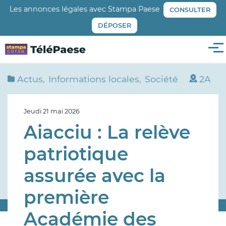
Aller
Les annonces légales avec Stampa Paese
CONSULTER
au
DÉPOSER
contenu
principal
Me
Actus
Informations locales
Société
2A
Jeudi 21 mai 2026
Aiacciu : La relève
patriotique
assurée avec la
première
Académie des