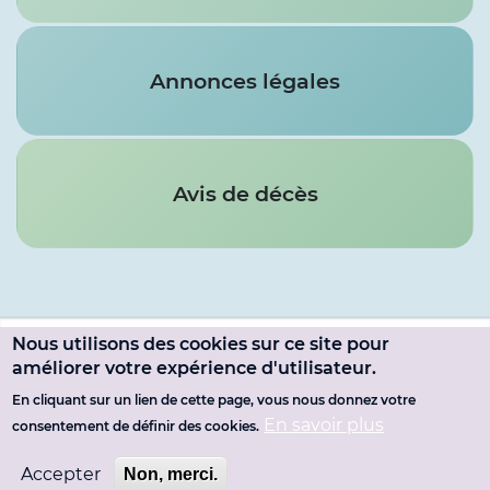
Annonces légales
Avis de décès
Nous utilisons des cookies sur ce site pour
Menu
améliorer votre expérience d'utilisateur.
SE CONNECTER
du
En cliquant sur un lien de cette page, vous nous donnez votre
Pied
MENTIONS LÉGALES
En savoir plus
consentement de définir des cookies.
compte
de
de
Accepter
Non, merci.
page