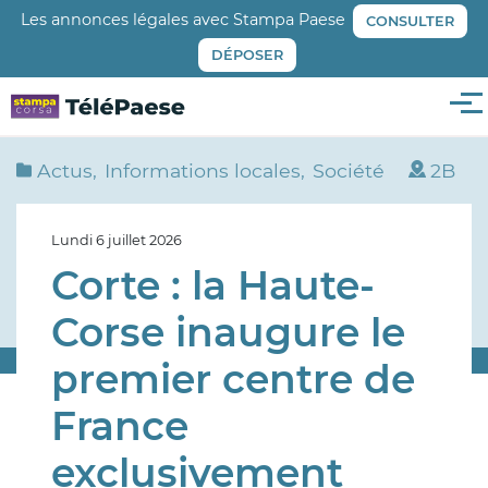
Aller
Les annonces légales avec Stampa Paese
CONSULTER
au
DÉPOSER
contenu
principal
Me
Actus
Informations locales
Société
2B
Lundi 6 juillet 2026
Corte : la Haute-
Corse inaugure le
premier centre de
France
exclusivement