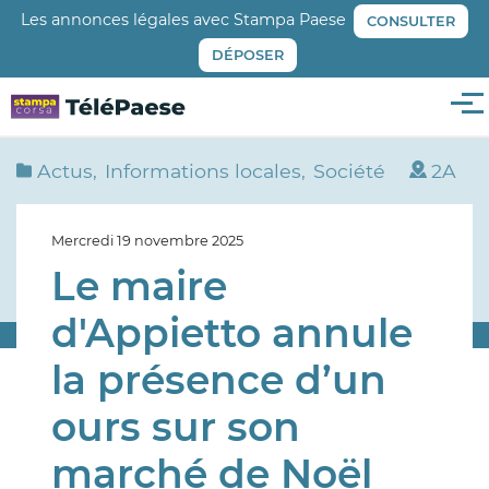
Aller
Les annonces légales avec Stampa Paese
CONSULTER
au
DÉPOSER
contenu
principal
Me
Actus
Informations locales
Société
2A
Mercredi 19 novembre 2025
Le maire
d'Appietto annule
la présence d’un
ours sur son
marché de Noël