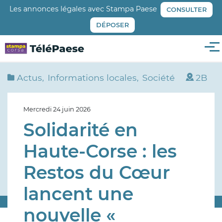
Aller
Les annonces légales avec Stampa Paese
CONSULTER
au
DÉPOSER
contenu
principal
Me
Actus
Informations locales
Société
2B
Mercredi 24 juin 2026
Solidarité en
Haute-Corse : les
Restos du Cœur
lancent une
nouvelle «