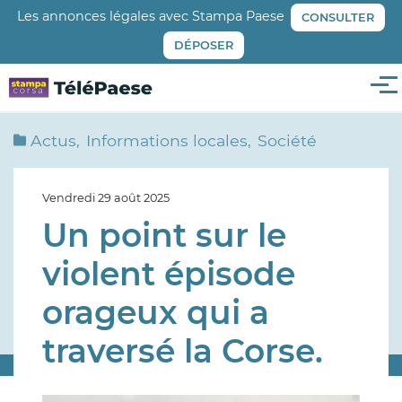
Aller
Les annonces légales avec Stampa Paese
CONSULTER
au
DÉPOSER
contenu
principal
Me
Actus
Informations locales
Société
Vendredi 29 août 2025
Un point sur le
violent épisode
orageux qui a
traversé la Corse.