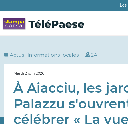
Aller
Les
au
contenu
principal
Actus
Informations locales
2A
Mardi 2 juin 2026
À Aiacciu, les ja
Palazzu s'ouvren
célébrer « La vue