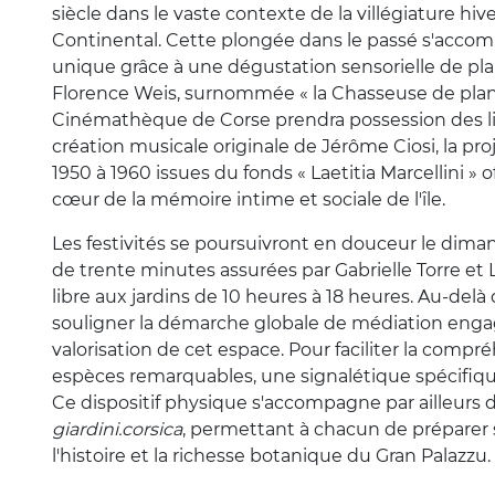
siècle dans le vaste contexte de la villégiature hiv
Continental. Cette plongée dans le passé s'acco
unique grâce à une dégustation sensorielle de pla
Florence Weis, surnommée « la Chasseuse de plantes
Cinémathèque de Corse prendra possession des lie
création musicale originale de Jérôme Ciosi, la p
1950 à 1960 issues du fonds « Laetitia Marcellini »
cœur de la mémoire intime et sociale de l'île.
Les festivités se poursuivront en douceur le dim
de trente minutes assurées par Gabrielle Torre et
libre aux jardins de 10 heures à 18 heures. Au-delà
souligner la démarche globale de médiation engagé
valorisation de cet espace. Pour faciliter la comp
espèces remarquables, une signalétique spécifique 
Ce dispositif physique s'accompagne par ailleurs
giardini.corsica
, permettant à chacun de préparer s
l'histoire et la richesse botanique du Gran Palazzu.