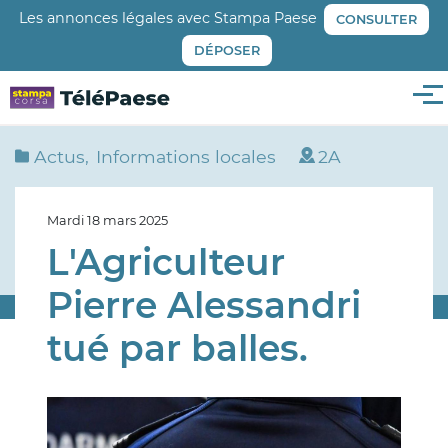
Aller
Les annonces légales avec Stampa Paese
CONSULTER
au
DÉPOSER
contenu
principal
Me
Actus
Informations locales
2A
Mardi 18 mars 2025
L'Agriculteur
Pierre Alessandri
tué par balles.
Image