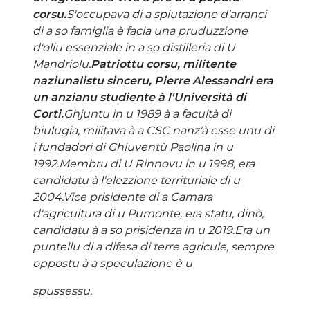
corsu.
S'occupava di a splutazione d'arranci
di a so famiglia è facia una pruduzzione
d'oliu essenziale in a so distilleria di U
Mandriolu.
Patriottu corsu, militente
naziunalistu sinceru, Pierre Alessandri era
un anzianu studiente à l'Università di
Corti.
Ghjuntu in u 1989 à a facultà di
biulugia, militava à a CSC nanz'à esse unu di
i fundadori di Ghiuventù Paolina in u
1992.Membru di U Rinnovu in u 1998, era
candidatu à l'elezzione territuriale di u
2004.Vice prisidente di a Camara
d'agricultura di u Pumonte, era statu, dinò,
candidatu à a so prisidenza in u 2019.Era un
puntellu di a difesa di terre agricule, sempre
oppostu à a speculazione è u
spussessu.