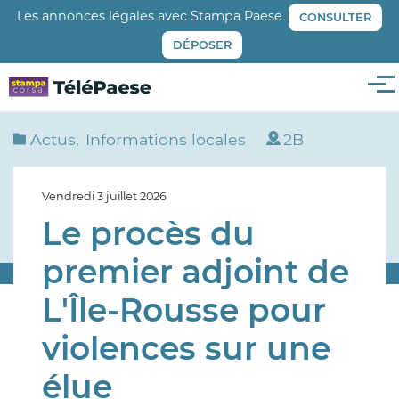
Aller
Les annonces légales avec Stampa Paese
CONSULTER
au
DÉPOSER
contenu
principal
Me
Actus
Informations locales
2B
Vendredi 3 juillet 2026
Le procès du
premier adjoint de
L'Île-Rousse pour
violences sur une
élue