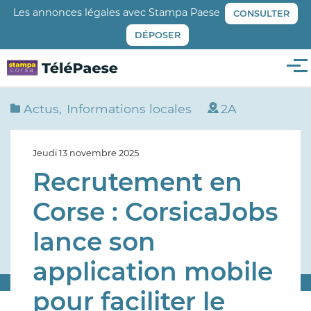
Aller
Les annonces légales avec Stampa Paese
CONSULTER
au
DÉPOSER
contenu
principal
Me
Actus
Informations locales
2A
Jeudi 13 novembre 2025
Recrutement en
Corse : CorsicaJobs
lance son
application mobile
pour faciliter le