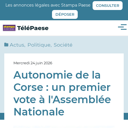
Aller
Les annonces légales avec Stampa Paese
CONSULTER
au
DÉPOSER
contenu
principal
Me
Actus
Politique
Société
Mercredi 24 juin 2026
Autonomie de la
Corse : un premier
vote à l'Assemblée
Nationale