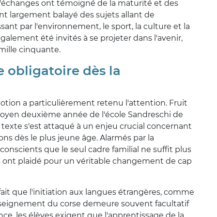
d'échanges ont témoigné de la maturité et des
nt largement balayé des sujets allant de
ssant par l'environnement, le sport, la culture et la
alement été invités à se projeter dans l'avenir,
 mille cinquante.
 obligatoire dès la
ion a particulièrement retenu l'attention. Fruit
rs moyen deuxième année de l'école Sandreschi de
e texte s'est attaqué à un enjeu crucial concernant
ions dès le plus jeune âge. Alarmés par la
nscients que le seul cadre familial ne suffit plus
lus ont plaidé pour un véritable changement de cap
fait que l'initiation aux langues étrangères, comme
'enseignement du corse demeure souvent facultatif
nce, les élèves exigent que l'apprentissage de la