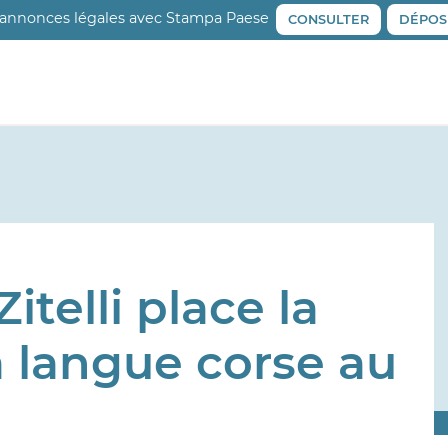
 annonces légales avec Stampa Paese
CONSULTER
DÉPOS
itelli place la
 langue corse au
s