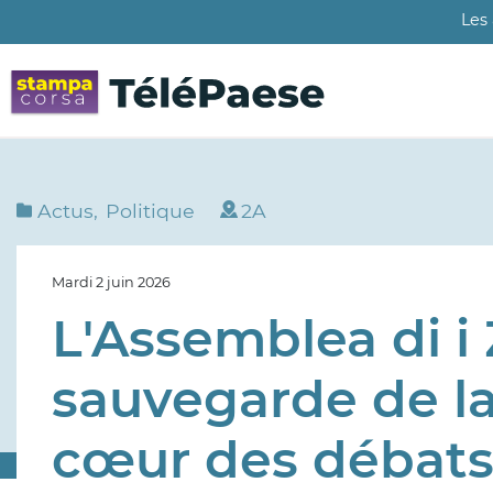
Aller
Les
au
contenu
principal
Actus
Politique
2A
Mardi 2 juin 2026
L'Assemblea di i Z
sauvegarde de la
cœur des débat