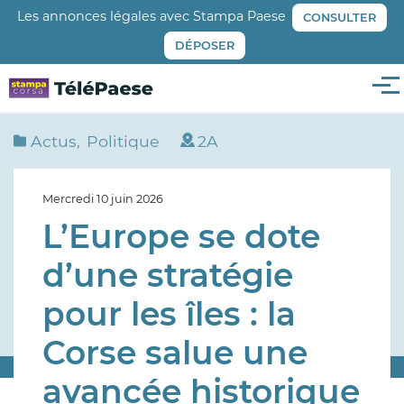
Aller
Les annonces légales avec Stampa Paese
CONSULTER
au
DÉPOSER
contenu
principal
Me
Actus
Politique
2A
Mercredi 10 juin 2026
L’Europe se dote
d’une stratégie
pour les îles : la
Corse salue une
avancée historique