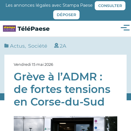
Aller
Les annonces légales avec Stampa Paese
CONSULTER
au
DÉPOSER
contenu
principal
Me
Actus
Société
2A
Vendredi 15 mai 2026
Grève à l’ADMR :
de fortes tensions
en Corse-du-Sud
Image