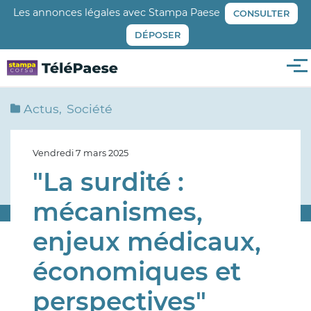
Aller
Les annonces légales avec Stampa Paese
CONSULTER
au
DÉPOSER
contenu
principal
Me
Actus
Société
Vendredi 7 mars 2025
"La surdité :
mécanismes,
enjeux médicaux,
économiques et
perspectives"