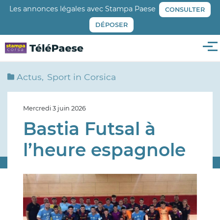
Aller
Les annonces légales avec Stampa Paese
CONSULTER
au
DÉPOSER
contenu
principal
Me
Actus
Sport in Corsica
Mercredi 3 juin 2026
Bastia Futsal à
l’heure espagnole
Image