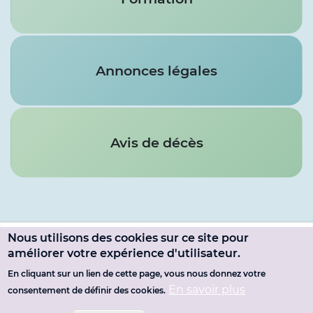
Annonces légales
Avis de décès
Nous utilisons des cookies sur ce site pour
Menu
améliorer votre expérience d'utilisateur.
SE CONNECTER
du
En cliquant sur un lien de cette page, vous nous donnez votre
Pied
MENTIONS LÉGALES
En savoir plus
consentement de définir des cookies.
compte
de