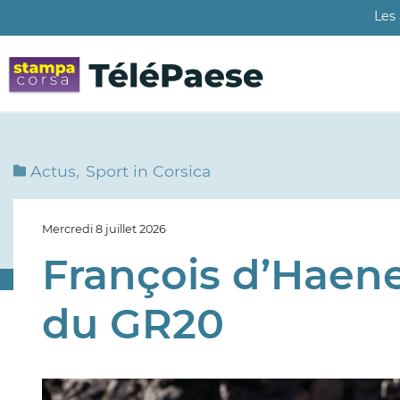
Aller
Les
au
contenu
principal
Actus
Sport in Corsica
Mercredi 8 juillet 2026
François d’Haene
du GR20
Image