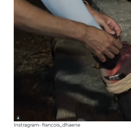
Instragram- francois_dhaene