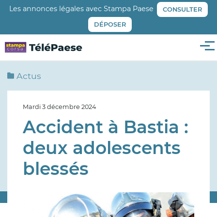
Aller
Les annonces légales avec Stampa Paese
CONSULTER
au
DÉPOSER
contenu
principal
Me
Actus
Mardi 3 décembre 2024
Accident à Bastia :
deux adolescents
blessés
Image