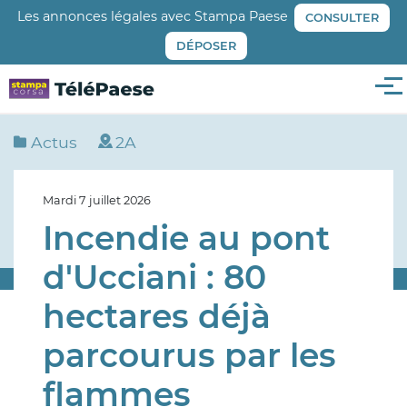
Aller
Les annonces légales avec Stampa Paese
CONSULTER
au
DÉPOSER
contenu
principal
Me
Actus
2A
Mardi 7 juillet 2026
Incendie au pont
d'Ucciani : 80
hectares déjà
parcourus par les
flammes