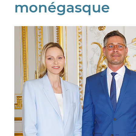
monégasque
Image