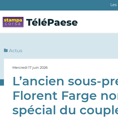
Aller
Les
au
contenu
principal
Actus
Mercredi 17 juin 2026
L’ancien sous-pr
Florent Farge n
spécial du coupl