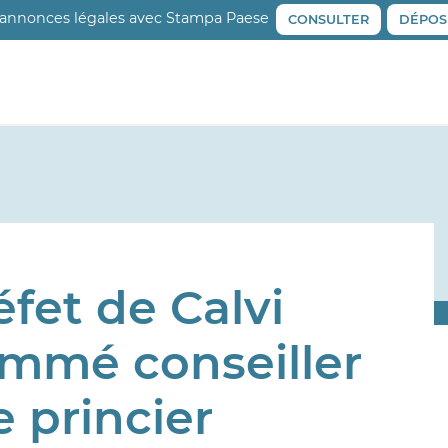
 annonces légales avec Stampa Paese
CONSULTER
DÉPOS
éfet de Calvi
ommé conseiller
e princier