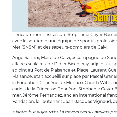
L'encadrement est assuré Stéphanie Geyer Barn
avec le soutien d’une équipe de sportifs professio
Mer (SNSM) et des sapeurs-pompiers de Calvi.
Ange Santini, Maire de Calvi, accompagné de Sandr
affaires scolaires, de Didier Bicchieray, adjoint au
adjoint au Port de Plaisance et Plage, Laurent Gue
Plaisance, était accueilli sur place par Pascal Gran
la Fondation Charlène de Monaco, Gareth Wittstock
cadet de la Princesse Charlène, Stephanie Geye
mer, Jérôme Fernandez, ancien international fran
Fondation, le lieutenant Jean-Jacques Vignaud, du
« Notre but aujourd'hui à travers ces six ateliers 