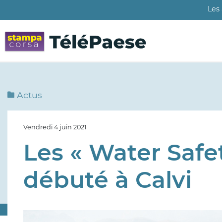
Aller
Les
au
contenu
principal
Actus
Vendredi 4 juin 2021
Les « Water Safe
débuté à Calvi
Image