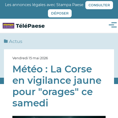
Aller
Les annonces légales avec Stampa Paese
CONSULTER
au
DÉPOSER
contenu
principal
Me
Actus
Vendredi 15 mai 2026
Météo : La Corse
en vigilance jaune
pour "orages" ce
samedi