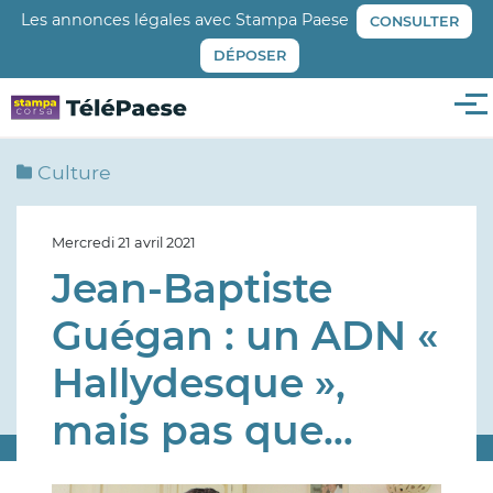
Aller
Les annonces légales avec Stampa Paese
CONSULTER
au
DÉPOSER
contenu
principal
Me
Culture
Mercredi 21 avril 2021
Jean-Baptiste
Guégan : un ADN «
Hallydesque »,
mais pas que…