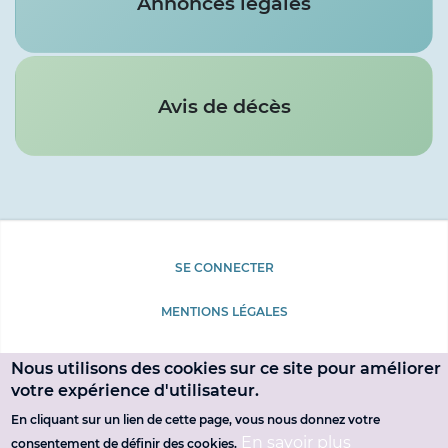
Annonces légales
Avis de décès
Menu
SE CONNECTER
du
Pied
MENTIONS LÉGALES
compte
de
de
page
Nous utilisons des cookies sur ce site pour améliorer
l'utilisateur
votre expérience d'utilisateur.
En cliquant sur un lien de cette page, vous nous donnez votre
En savoir plus
consentement de définir des cookies.