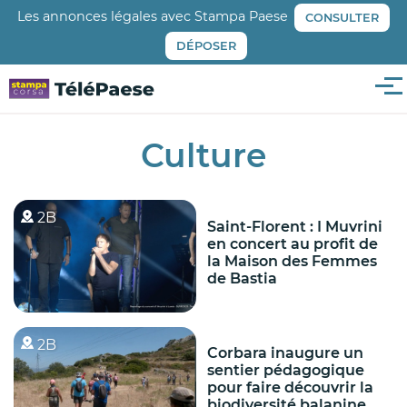
Aller
Les annonces légales avec Stampa Paese
CONSULTER
au
DÉPOSER
contenu
principal
Me
Culture
2B
Saint-Florent : I Muvrini
en concert au profit de
la Maison des Femmes
de Bastia
2B
Corbara inaugure un
sentier pédagogique
pour faire découvrir la
biodiversité balanine