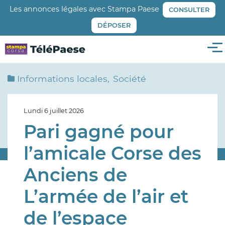
Aller
Les annonces légales avec Stampa Paese
CONSULTER
au
DÉPOSER
contenu
principal
Me
Informations locales
Société
Lundi 6 juillet 2026
Pari gagné pour
l’amicale Corse des
Anciens de
L’armée de l’air et
de l’espace