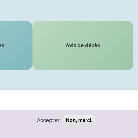
es
Avis de décès
Accepter
Non, merci.