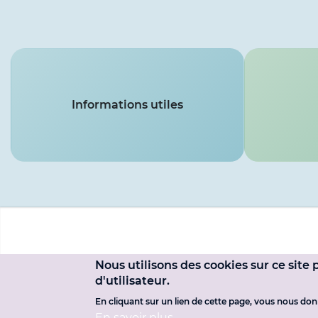
Services
Informations utiles
Menu
du
Nous utilisons des cookies sur ce site
Pied
compte
d'utilisateur.
de
de
En cliquant sur un lien de cette page, vous nous do
page
En savoir plus