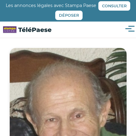
Aller
Les annonces légales avec Stampa Paese
CONSULTER
au
DÉPOSER
contenu
principal
Me