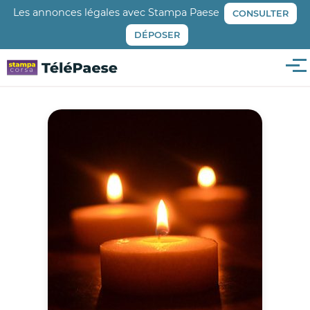
Aller
Les annonces légales avec Stampa Paese
CONSULTER
au
DÉPOSER
contenu
principal
Me