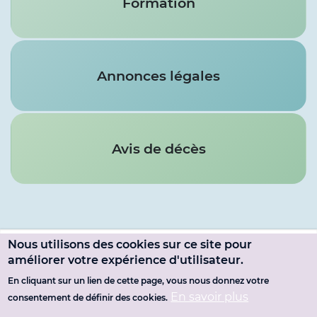
Formation
Annonces légales
Avis de décès
Nous utilisons des cookies sur ce site pour
Menu
améliorer votre expérience d'utilisateur.
SE CONNECTER
du
En cliquant sur un lien de cette page, vous nous donnez votre
Pied
MENTIONS LÉGALES
En savoir plus
consentement de définir des cookies.
compte
de