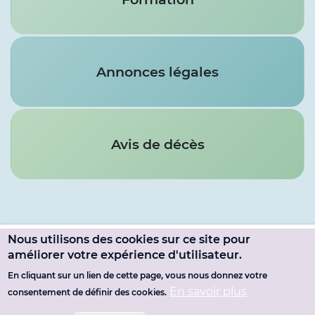
Annonces légales
Avis de décès
Nous utilisons des cookies sur ce site pour
Menu
améliorer votre expérience d'utilisateur.
SE CONNECTER
du
En cliquant sur un lien de cette page, vous nous donnez votre
Pied
MENTIONS LÉGALES
En savoir plus
consentement de définir des cookies.
compte
de