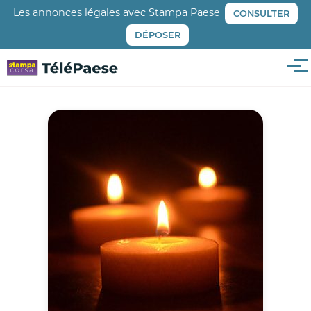
Aller
Les annonces légales avec Stampa Paese
CONSULTER
au
DÉPOSER
contenu
principal
Me