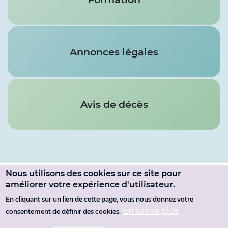
Annonces légales
Avis de décès
Nous utilisons des cookies sur ce site pour
Menu
améliorer votre expérience d'utilisateur.
SE CONNECTER
du
En cliquant sur un lien de cette page, vous nous donnez votre
Pied
MENTIONS LÉGALES
En savoir plus
consentement de définir des cookies.
compte
de