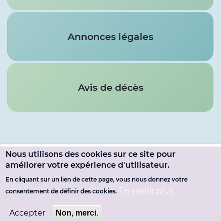
Annonces légales
Avis de décès
Nous utilisons des cookies sur ce site pour
Menu
améliorer votre expérience d'utilisateur.
SE CONNECTER
du
En cliquant sur un lien de cette page, vous nous donnez votre
Pied
MENTIONS LÉGALES
En savoir plus
consentement de définir des cookies.
compte
de
de
Accepter
Non, merci.
page