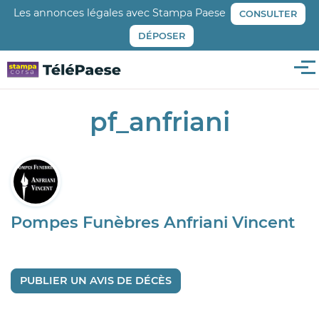
Aller
Les annonces légales avec Stampa Paese
CONSULTER
au
DÉPOSER
contenu
principal
Me
pf_anfriani
Pompes Funèbres Anfriani Vincent
PUBLIER UN AVIS DE DÉCÈS